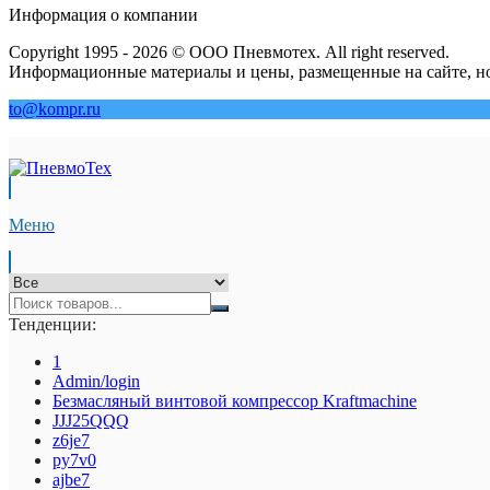
Информация о компании
Copyright 1995 - 2026 © ООО Пневмотех. All right reserved.
Информационные материалы и цены, размещенные на сайте, но
to@kompr.ru
Меню
Тенденции:
1
Admin/login
Безмасляный винтовой компрессор Kraftmaсhine
JJJ25QQQ
z6je7
py7v0
ajbe7