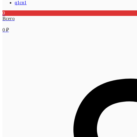
q1cn1
0
Всего
0
₽