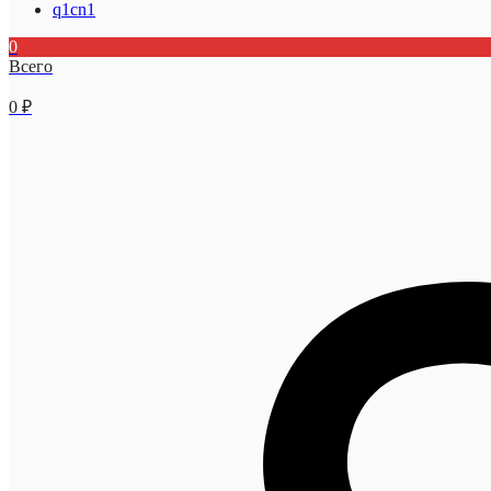
q1cn1
0
Всего
0
₽