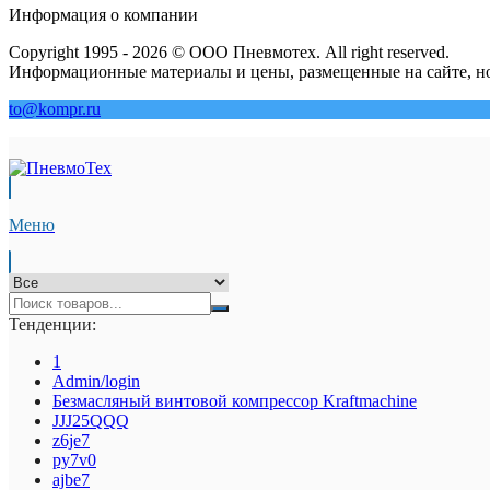
Информация о компании
Copyright 1995 - 2026 © ООО Пневмотех. All right reserved.
Информационные материалы и цены, размещенные на сайте, но
to@kompr.ru
Меню
Тенденции:
1
Admin/login
Безмасляный винтовой компрессор Kraftmaсhine
JJJ25QQQ
z6je7
py7v0
ajbe7