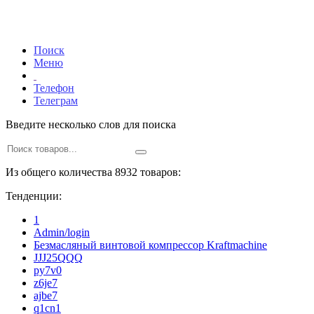
Поиск
Меню
Телефон
Телеграм
Введите несколько слов для поиска
Из общего количества 8932 товаров:
Тенденции:
1
Admin/login
Безмасляный винтовой компрессор Kraftmaсhine
JJJ25QQQ
py7v0
z6je7
ajbe7
q1cn1