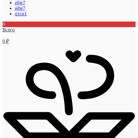
z6je7
ajbe7
q1cn1
0
Всего
0
₽