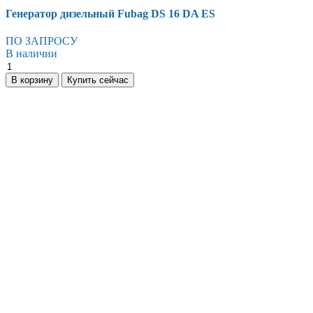
Генератор дизельный Fubag DS 16 DA ES
ПО ЗАПРОСУ
В наличии
Генератор
дизельный
В корзину
Купить сейчас
Fubag
DS
16
DA
ES
количество