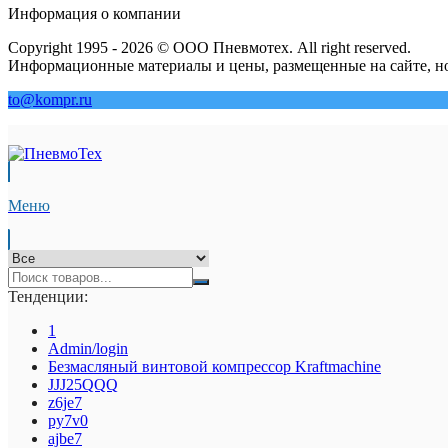
Информация о компании
Copyright 1995 - 2026 © ООО Пневмотех. All right reserved.
Информационные материалы и цены, размещенные на сайте, но
to@kompr.ru
Меню
Тенденции:
1
Admin/login
Безмасляный винтовой компрессор Kraftmaсhine
JJJ25QQQ
z6je7
py7v0
ajbe7