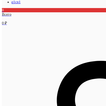
q1cn1
0
Всего
0
₽