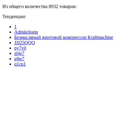
Из общего количества 8932 товаров:
Тенденции:
1
Admin/login
Безмасляный винтовой компрессор Kraftmaсhine
JJJ25QQQ
py7v0
z6je7
ajbe7
q1cn1