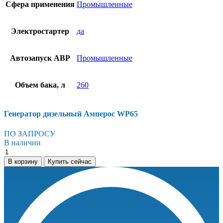
Сфера применения
Промышленные
Электростартер
да
Автозапуск АВР
Промышленные
Объем бака, л
260
Генератор дизельный Амперос WP65
ПО ЗАПРОСУ
В наличии
Генератор
дизельный
В корзину
Купить сейчас
Амперос
WP65
количество