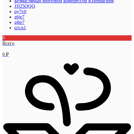
Безмасляный винтовой компрессор Kraftmaсhine
JJJ25QQQ
py7v0
z6je7
ajbe7
q1cn1
0
Всего
0
₽