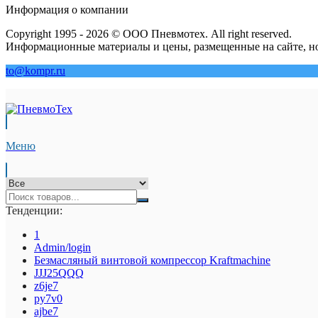
Информация о компании
Copyright 1995 - 2026 © ООО Пневмотех. All right reserved.
Информационные материалы и цены, размещенные на сайте, но
to@kompr.ru
Меню
Тенденции:
1
Admin/login
Безмасляный винтовой компрессор Kraftmaсhine
JJJ25QQQ
z6je7
py7v0
ajbe7