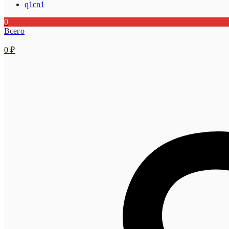
q1cn1
0
Всего
0
₽