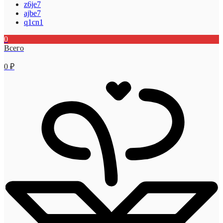
z6je7
ajbe7
q1cn1
0
Всего
0
₽