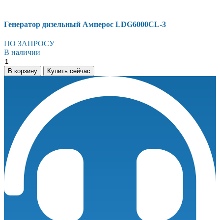
Генератор дизельный Амперос LDG6000СL-3
ПО ЗАПРОСУ
В наличии
Генератор
дизельный
В корзину
Купить сейчас
Амперос
LDG6000СL-
3
количество