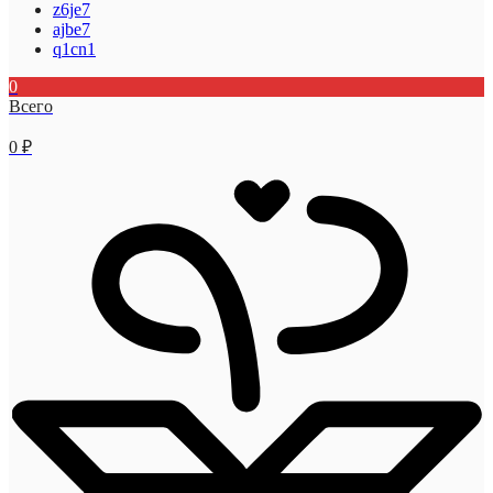
z6je7
ajbe7
q1cn1
0
Всего
0
₽