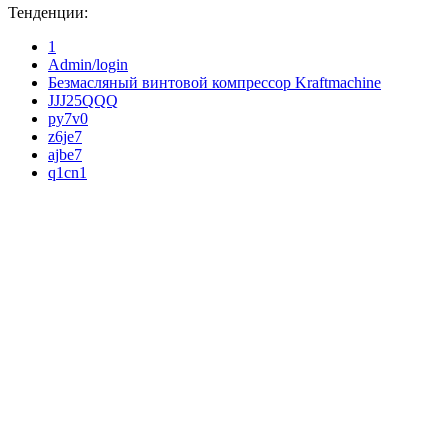
Тенденции:
1
Admin/login
Безмасляный винтовой компрессор Kraftmaсhine
JJJ25QQQ
py7v0
z6je7
ajbe7
q1cn1