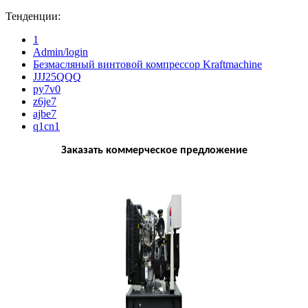
Тенденции:
1
Admin/login
Безмасляный винтовой компрессор Kraftmaсhine
JJJ25QQQ
py7v0
z6je7
ajbe7
q1cn1
Заказать коммерческое предложение