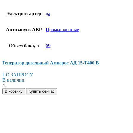
Электростартер
да
Автозапуск АВР
Промышленные
Объем бака, л
69
Генератор дизельный Амперос АД 15-Т400 B
ПО ЗАПРОСУ
В наличии
Генератор
дизельный
В корзину
Купить сейчас
Амперос
АД
15-
Т400
B
количество