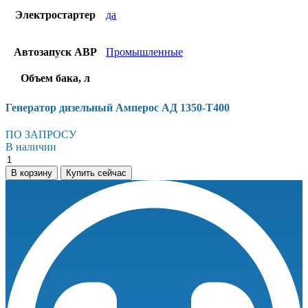
Электростартер
да
Автозапуск АВР
Промышленные
Объем бака, л
Генератор дизельный Амперос АД 1350-Т400
ПО ЗАПРОСУ
В наличии
Генератор
дизельный
В корзину
Купить сейчас
Амперос
АД
1350-
Т400
количество