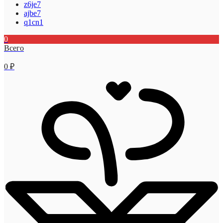
z6je7
ajbe7
q1cn1
0
Всего
0
₽