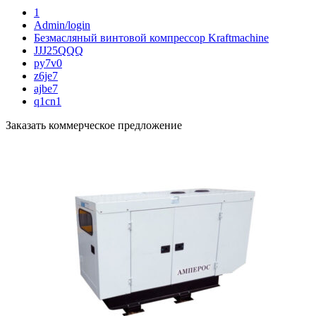
1
Admin/login
Безмасляный винтовой компрессор Kraftmaсhine
JJJ25QQQ
py7v0
z6je7
ajbe7
q1cn1
Заказать коммерческое предложение