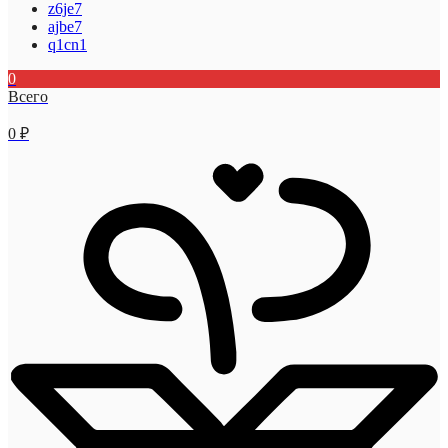
z6je7
ajbe7
q1cn1
0
Всего
0
₽