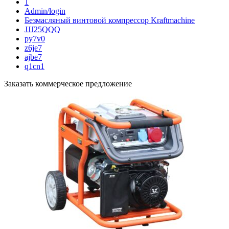
1
Admin/login
Безмасляный винтовой компрессор Kraftmaсhine
JJJ25QQQ
py7v0
z6je7
ajbe7
q1cn1
Заказать коммерческое предложение