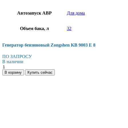
Автозапуск АВР
Для дома
Объем бака, л
32
Генератор бензиновый Zongshen KB 9003 E 8
ПО ЗАПРОСУ
В наличии
Генератор
бензиновый
В корзину
Купить сейчас
Zongshen
KB
9003
E
8
количество