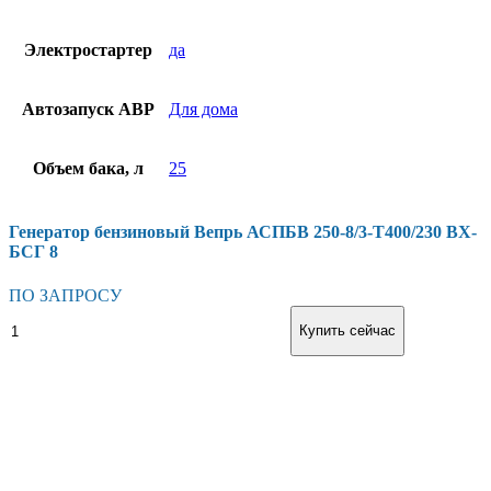
Электростартер
да
Автозапуск АВР
Для дома
Объем бака, л
25
Генератор бензиновый Вепрь АСПБВ 250-8/3-Т400/230 ВХ-
БСГ 8
ПО ЗАПРОСУ
Генератор
В корзину
Купить сейчас
бензиновый
Вепрь
АСПБВ
250-
8/3-
Т400/230
ВХ-
БСГ