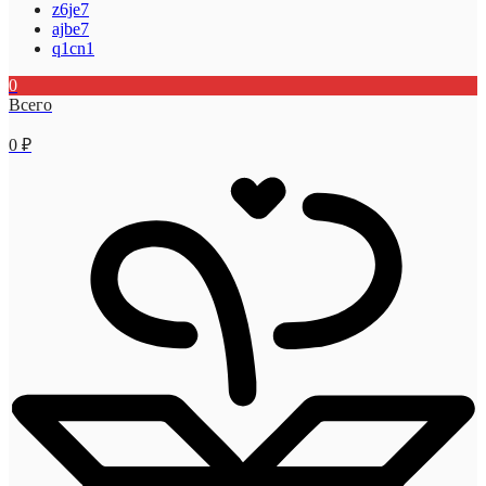
z6je7
ajbe7
q1cn1
0
Всего
0
₽