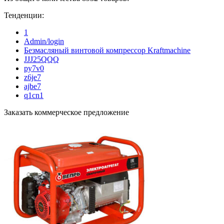
Тенденции:
1
Admin/login
Безмасляный винтовой компрессор Kraftmaсhine
JJJ25QQQ
py7v0
z6je7
ajbe7
q1cn1
Заказать коммерческое предложение