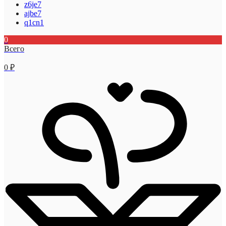
z6je7
ajbe7
q1cn1
0
Всего
0
₽