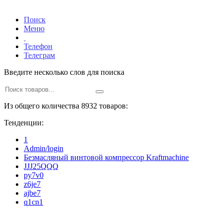
Поиск
Меню
Телефон
Телеграм
Введите несколько слов для поиска
Из общего количества 8932 товаров:
Тенденции:
1
Admin/login
Безмасляный винтовой компрессор Kraftmaсhine
JJJ25QQQ
py7v0
z6je7
ajbe7
q1cn1