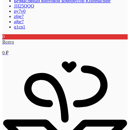
Безмасляный винтовой компрессор Kraftmaсhine
JJJ25QQQ
py7v0
z6je7
ajbe7
q1cn1
0
Всего
0
₽