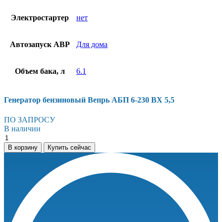
Электростартер
нет
Автозапуск АВР
Для дома
Объем бака, л
6.1
Генератор бензиновый Вепрь АБП 6-230 ВХ 5,5
ПО ЗАПРОСУ
В наличии
Генератор
бензиновый
В корзину
Купить сейчас
Вепрь
АБП
6-
230
ВХ
5,5
количество