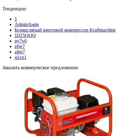
Тенденции:
1
Admin/login
Безмасляный винтовой компрессор Kraftmaсhine
JJJ25QQQ
py7v0
z6je7
ajbe7
q1cn1
Заказать коммерческое предложение