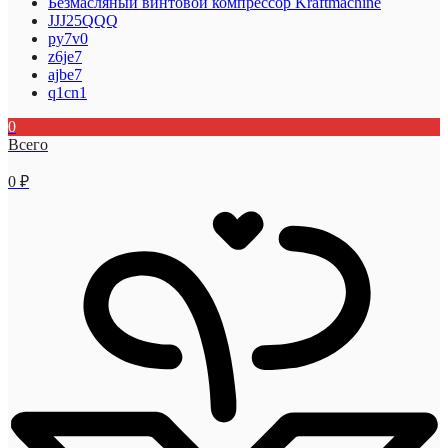
Безмасляный винтовой компрессор Kraftmaсhine
JJJ25QQQ
py7v0
z6je7
ajbe7
q1cn1
0
Всего
0
₽