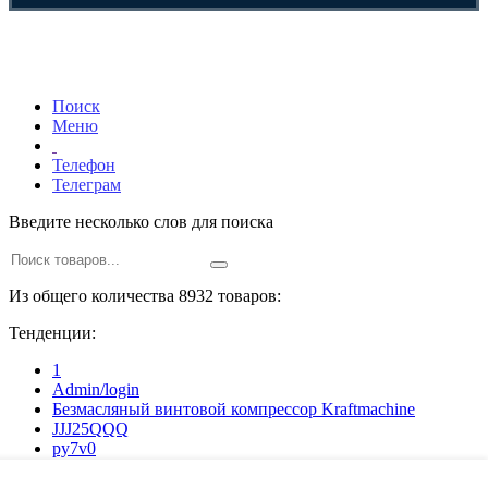
Поиск
Меню
Телефон
Телеграм
Введите несколько слов для поиска
Из общего количества 8932 товаров:
Тенденции:
1
Admin/login
Безмасляный винтовой компрессор Kraftmaсhine
JJJ25QQQ
py7v0
z6je7
ajbe7