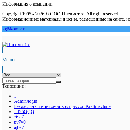
Информация о компании
Copyright 1995 - 2026 © ООО Пневмотех. All right reserved.
Информационные материалы и цены, размещенные на сайте, но
to@kompr.ru
Меню
Тенденции:
1
Admin/login
Безмасляный винтовой компрессор Kraftmaсhine
JJJ25QQQ
z6je7
py7v0
ajbe7