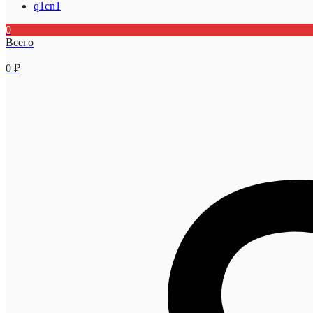
q1cn1
0
Всего
0
₽