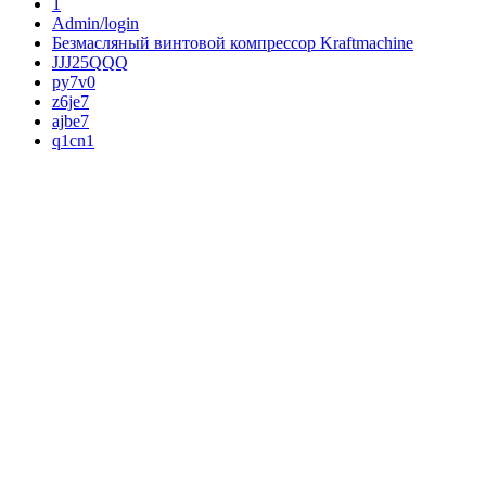
1
Admin/login
Безмасляный винтовой компрессор Kraftmaсhine
JJJ25QQQ
py7v0
z6je7
ajbe7
q1cn1