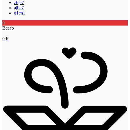
z6je7
ajbe7
q1cn1
0
Всего
0
₽