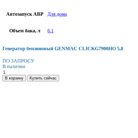
Автозапуск АВР
Для дома
Объем бака, л
6.1
Генератор бензиновый GENMAC CLICKG7900HO 5,8
ПО ЗАПРОСУ
В наличии
Генератор
бензиновый
В корзину
Купить сейчас
GENMAC
CLICKG7900HO
5,8
количество