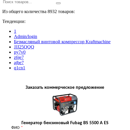
Из общего количества 8932 товаров:
Тенденции:
1
Admin/login
Безмасляный винтовой компрессор Kraftmaсhine
JJJ25QQQ
py7v0
z6je7
ajbe7
q1cn1
Заказать коммерческое предложение
Генератор бензиновый Fubag BS 5500 A ES
ФИО