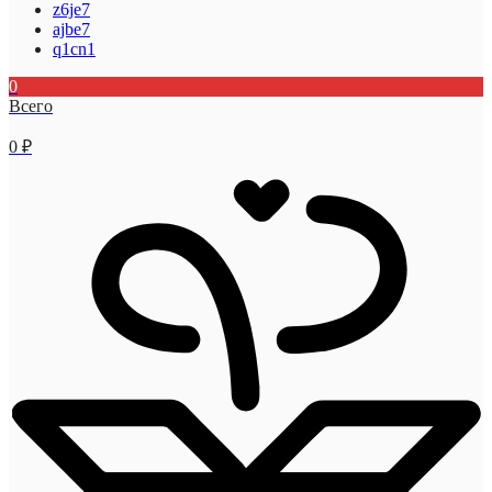
z6je7
ajbe7
q1cn1
0
Всего
0
₽