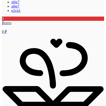
z6je7
ajbe7
q1cn1
0
Всего
0
₽