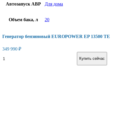
Автозапуск АВР
Для дома
Объем бака, л
20
Генератор бензиновый EUROPOWER EP 13500 ТЕ
349 990
₽
Генератор
В корзину
Купить сейчас
бензиновый
EUROPOWER
EP
13500
ТЕ
количество