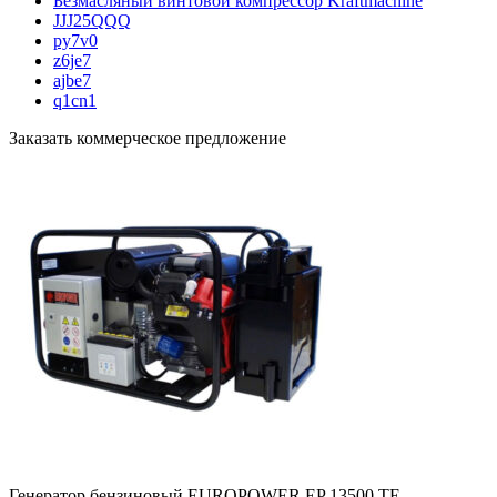
Безмасляный винтовой компрессор Kraftmaсhine
JJJ25QQQ
py7v0
z6je7
ajbe7
q1cn1
Заказать коммерческое предложение
Генератор бензиновый EUROPOWER EP 13500 ТЕ