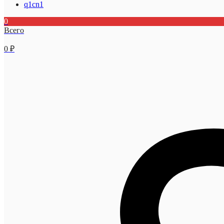
q1cn1
0
Всего
0
₽