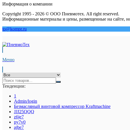
Информация о компании
Copyright 1995 - 2026 © ООО Пневмотех. All right reserved.
Информационные материалы и цены, размещенные на сайте, но
to@kompr.ru
Меню
Тенденции:
1
Admin/login
Безмасляный винтовой компрессор Kraftmaсhine
JJJ25QQQ
z6je7
py7v0
ajbe7