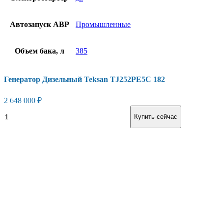
Автозапуск АВР
Промышленные
Объем бака, л
385
Генератор Дизельный Teksan TJ252PE5C 182
2 648 000
₽
Генератор
В корзину
Купить сейчас
Дизельный
Teksan
TJ252PE5C
182
количество