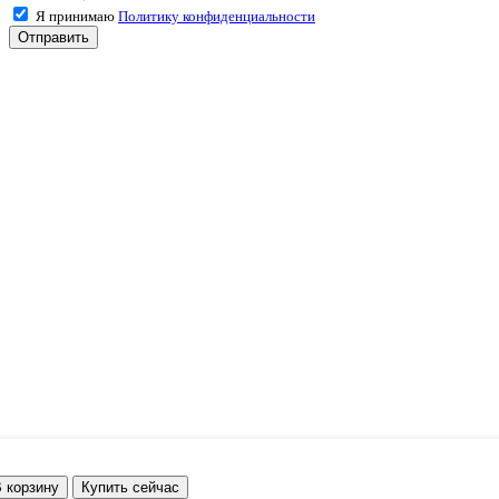
Я принимаю
Политику конфиденциальности
Отправить
нератор
изельный
 корзину
Купить сейчас