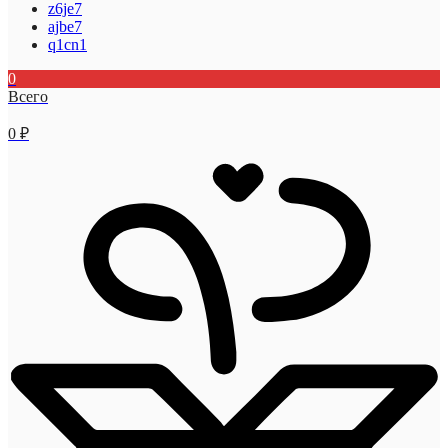
z6je7
ajbe7
q1cn1
0
Всего
0
₽