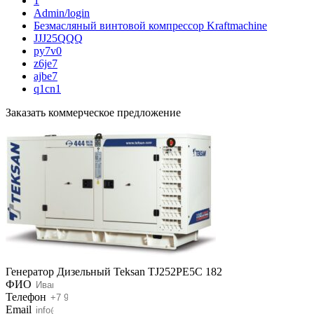
1
Admin/login
Безмасляный винтовой компрессор Kraftmaсhine
JJJ25QQQ
py7v0
z6je7
ajbe7
q1cn1
Заказать коммерческое предложение
Генератор Дизельный Teksan TJ252PE5C 182
ФИО
Телефон
Email