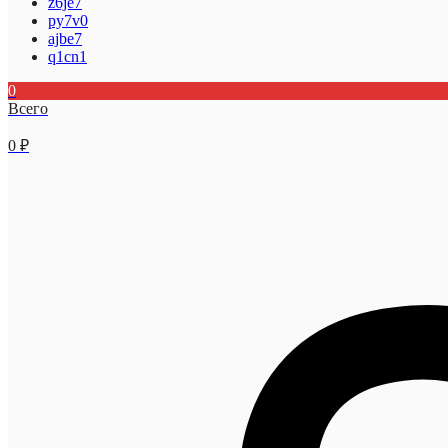
z6je7
py7v0
ajbe7
q1cn1
0
Всего
0
₽