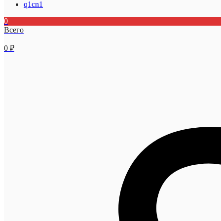
q1cn1
0
Всего
0
₽