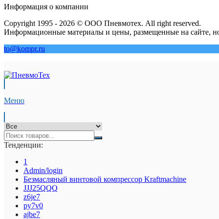
Информация о компании
Copyright 1995 - 2026 © ООО Пневмотех. All right reserved.
Информационные материалы и цены, размещенные на сайте, но
to@kompr.ru
Меню
Тенденции:
1
Admin/login
Безмасляный винтовой компрессор Kraftmaсhine
JJJ25QQQ
z6je7
py7v0
ajbe7