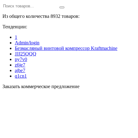
Из общего количества 8932 товаров:
Тенденции:
1
Admin/login
Безмасляный винтовой компрессор Kraftmaсhine
JJJ25QQQ
py7v0
z6je7
ajbe7
q1cn1
Заказать коммерческое предложение