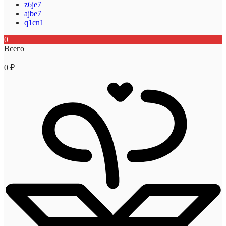
z6je7
ajbe7
q1cn1
0
Всего
0
₽