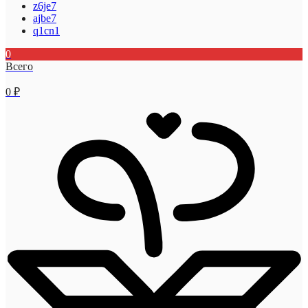
z6je7
ajbe7
q1cn1
0
Всего
0
₽