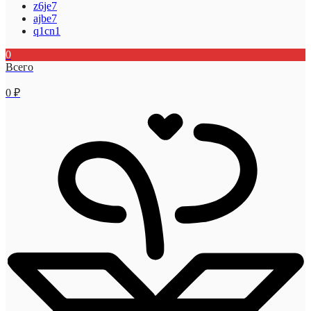
z6je7
ajbe7
q1cn1
0
Всего
0
₽