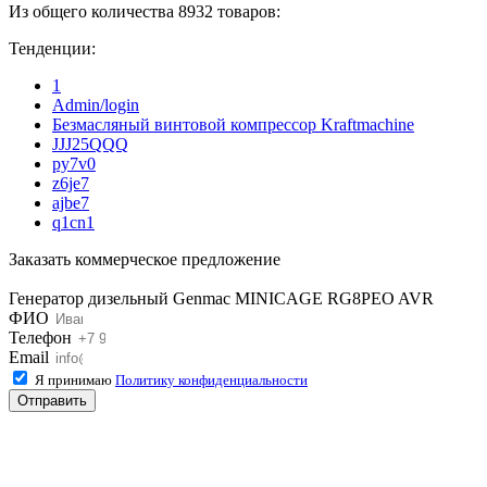
Из общего количества 8932 товаров:
Тенденции:
1
Admin/login
Безмасляный винтовой компрессор Kraftmaсhine
JJJ25QQQ
py7v0
z6je7
ajbe7
q1cn1
Заказать коммерческое предложение
Генератор дизельный Genmac MINICAGE RG8PEO AVR
ФИО
Телефон
Email
Я принимаю
Политику конфиденциальности
Отправить