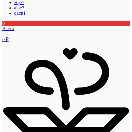
z6je7
ajbe7
q1cn1
0
Всего
0
₽