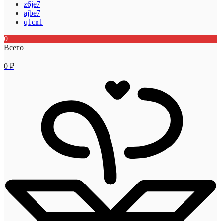
z6je7
ajbe7
q1cn1
0
Всего
0
₽