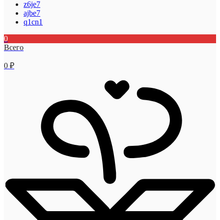
z6je7
ajbe7
q1cn1
0
Всего
0
₽