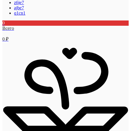
z6je7
ajbe7
q1cn1
0
Всего
0
₽