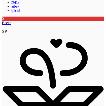
z6je7
ajbe7
q1cn1
0
Всего
0
₽